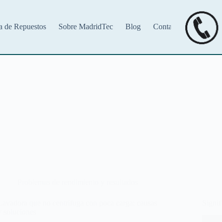
a de Repuestos
Sobre MadridTec
Blog
Contacto
Problemas de rendimiento y resultados
Lavadora que no centrifuga con poca carga: causas
Signi
y soluciones