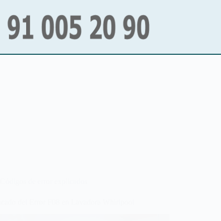
Códigos de error explicados
ficado del Error F08 en Lavadora Whirlpool