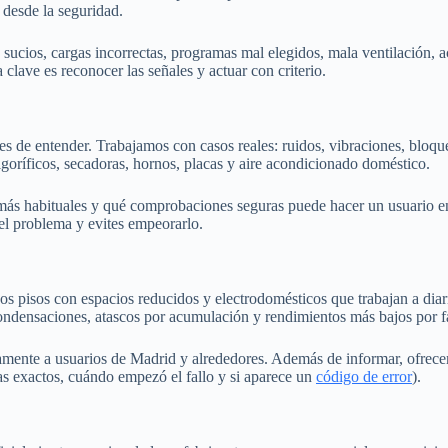
 desde la seguridad.
s sucios, cargas incorrectas, programas mal elegidos, mala ventilación,
 clave es reconocer las señales y actuar con criterio.
 de entender. Trabajamos con casos reales: ruidos, vibraciones, bloqueos
rigoríficos, secadoras, hornos, placas y aire acondicionado doméstico.
más habituales y qué comprobaciones seguras puede hacer un usuario en 
 el problema y evites empeorarlo.
 pisos con espacios reducidos y electrodomésticos que trabajan a diari
condensaciones, atascos por acumulación y rendimientos más bajos por f
camente a usuarios de Madrid y alrededores. Además de informar, ofrece
s exactos, cuándo empezó el fallo y si aparece un
código de error
).