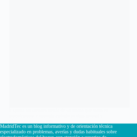
Explora las razones detrás de un horno que tarda en
precalentarse y aprende cuándo es algo normal y
cómo optimizar su uso.
MadridTec es un blog informativo y de orientación técnica
Carlos Hernández Ruiz
7 enero, 2026
especializado en problemas, averías y dudas habituales sobre