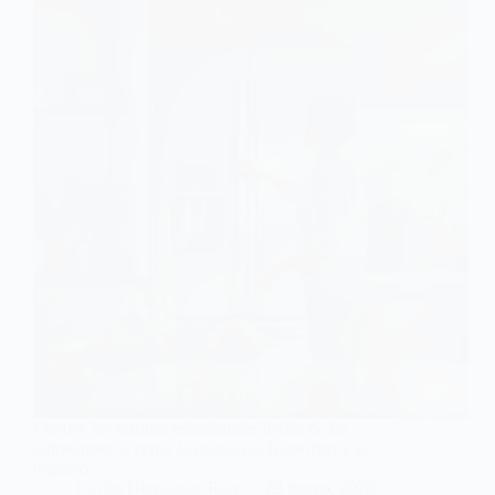
Conoce las razones estructurales detrás de las
vibraciones al cerrar la puerta del frigorífico y su
impacto.
Carlos Hernández Ruiz
29 marzo, 2026