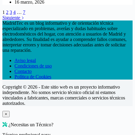
16 marzo, 2026
1
2
3
4
…
7
Siguiente
MadridTec es un blog informativo y de orientación técnica
especializado en problemas, averías y dudas habituales sobre
electrodomésticos del hogar, con atención a usuarios de Madrid y
alrededores. Su finalidad es ayudar a comprender fallos comunes,
interpretar errores y tomar decisiones adecuadas antes de solicitar
una reparación.
Aviso legal
Condiciones de uso
Contacto
Política de Cookies
Copyright © 2026 - Este sitio web es un proyecto informativo
independiente. No somos servicio técnico oficial ni estamos
vinculados a fabricantes, marcas comerciales o servicios técnicos
autorizados.
×
¿Necesitas un Técnico?
Técnico profesional para: