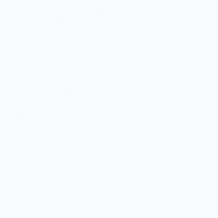
arrugue la ropa y cómo ajustar la carga y el
programa para evitarlo en Madrid.
Carlos Hernández Ruiz
15 febrero, 2026
Problemas de rendimiento y resultados
Aire acondicionado que no enfría: causas comunes y
soluciones