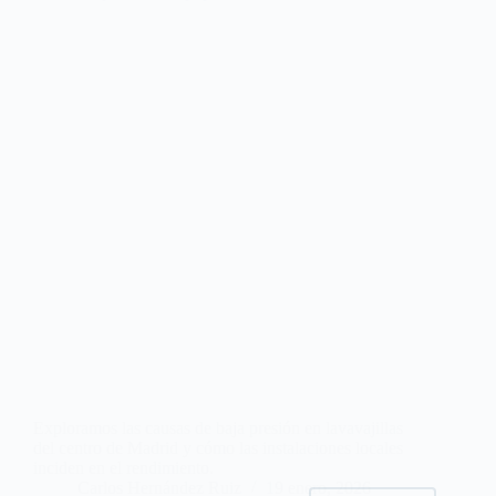
Exploramos las causas de baja presión en lavavajillas
del centro de Madrid y cómo las instalaciones locales
inciden en el rendimiento.
Carlos Hernández Ruiz
19 enero, 2026