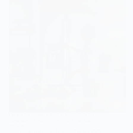
Conoce las razones estructurales detrás de las
vibraciones al cerrar la puerta del frigorífico y su
impacto.
Carlos Hernández Ruiz
29 marzo, 2026