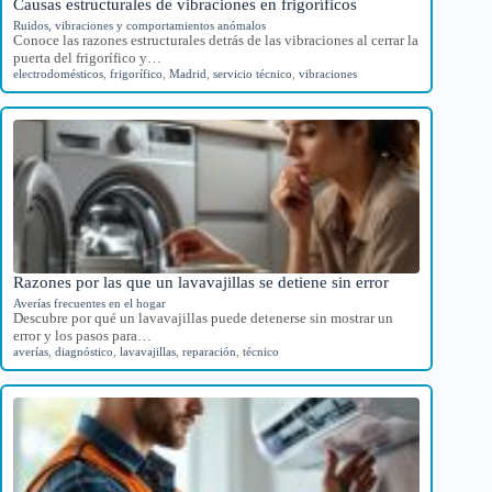
Causas estructurales de vibraciones en frigoríficos
Ruidos, vibraciones y comportamientos anómalos
Conoce las razones estructurales detrás de las vibraciones al cerrar la
puerta del frigorífico y…
electrodomésticos
,
frigorífico
,
Madrid
,
servicio técnico
,
vibraciones
Razones por las que un lavavajillas se detiene sin error
Averías frecuentes en el hogar
Descubre por qué un lavavajillas puede detenerse sin mostrar un
error y los pasos para…
averías
,
diagnóstico
,
lavavajillas
,
reparación
,
técnico