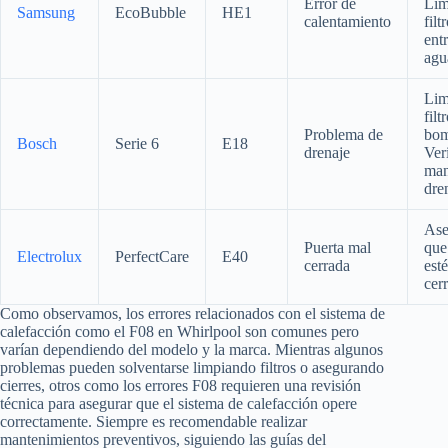
Error de
Lim
Samsung
EcoBubble
HE1
calentamiento
filt
ent
agu
Lim
filt
Problema de
bom
Bosch
Serie 6
E18
drenaje
Veri
man
dre
Ase
Puerta mal
que
Electrolux
PerfectCare
E40
cerrada
est
cer
Como observamos, los errores relacionados con el sistema de
calefacción como el F08 en Whirlpool son comunes pero
varían dependiendo del modelo y la marca. Mientras algunos
problemas pueden solventarse limpiando filtros o asegurando
cierres, otros como los errores F08 requieren una revisión
técnica para asegurar que el sistema de calefacción opere
correctamente. Siempre es recomendable realizar
mantenimientos preventivos, siguiendo las guías del