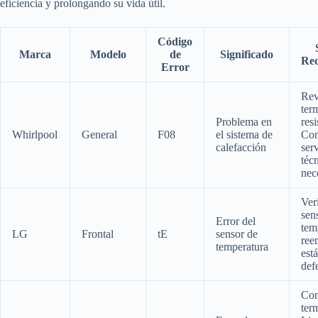
eficiencia y prolongando su vida útil.
Código
Marca
Modelo
de
Significado
Re
Error
Rev
ter
Problema en
resi
Whirlpool
General
F08
el sistema de
Con
calefacción
ser
técn
nec
Veri
sen
Error del
tem
LG
Frontal
tE
sensor de
ree
temperatura
está
def
Com
term