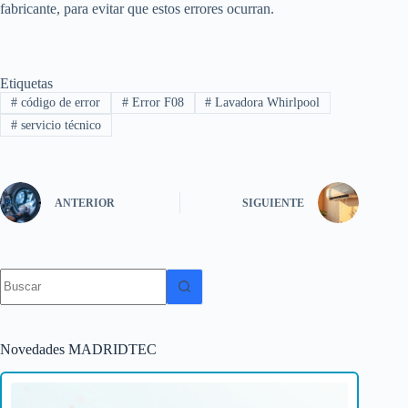
fabricante, para evitar que estos errores ocurran.
Etiquetas
#
código de error
#
Error F08
#
Lavadora Whirlpool
#
servicio técnico
ANTERIOR
SIGUIENTE
Sin
resultados
Novedades MADRIDTEC