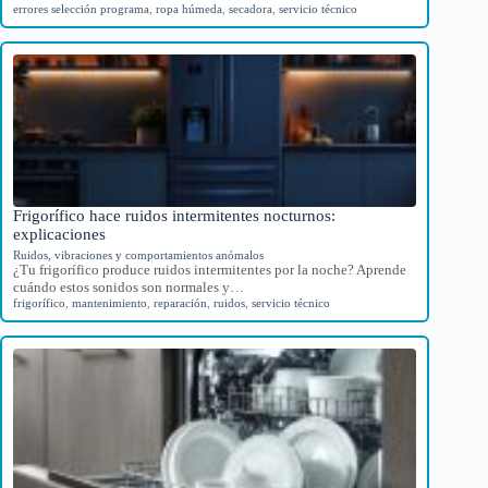
errores selección programa
,
ropa húmeda
,
secadora
,
servicio técnico
Frigorífico hace ruidos intermitentes nocturnos:
explicaciones
Ruidos, vibraciones y comportamientos anómalos
¿Tu frigorífico produce ruidos intermitentes por la noche? Aprende
cuándo estos sonidos son normales y…
frigorífico
,
mantenimiento
,
reparación
,
ruidos
,
servicio técnico