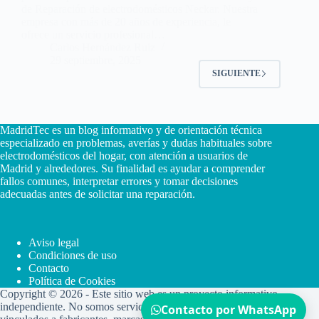
de Reparación de electrodomésticos Neckar. Nuestra
empresa con más de 20 años de experiencia, le
ofrece un servicio profesional…
Carlos Hernández Ruiz
29 septiembre, 2025
SIGUIENTE
MadridTec es un blog informativo y de orientación técnica
especializado en problemas, averías y dudas habituales sobre
electrodomésticos del hogar, con atención a usuarios de
Madrid y alrededores. Su finalidad es ayudar a comprender
fallos comunes, interpretar errores y tomar decisiones
adecuadas antes de solicitar una reparación.
Aviso legal
Condiciones de uso
Contacto
Política de Cookies
Copyright © 2026 - Este sitio web es un proyecto informativo
independiente. No somos servicio técnico oficial ni estamos
Contacto por WhatsApp