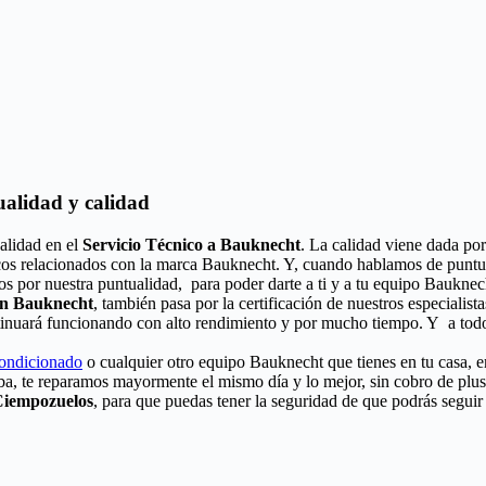
alidad y calidad
alidad en el
Servicio Técnico a Bauknecht
. La calidad viene dada por
icos relacionados con la marca Bauknecht. Y, cuando hablamos de puntua
os por nuestra puntualidad, para poder darte a ti y a tu equipo Baukne
ón Bauknecht
, también pasa por la certificación de nuestros especialist
tinuará funcionando con alto rendimiento y por mucho tiempo. Y a todo
condicionado
o cualquier otro equipo Bauknecht que tienes en tu casa, e
ba, te reparamos mayormente el mismo día y lo mejor, sin cobro de plu
Ciempozuelos
, para que puedas tener la seguridad de que podrás seguir