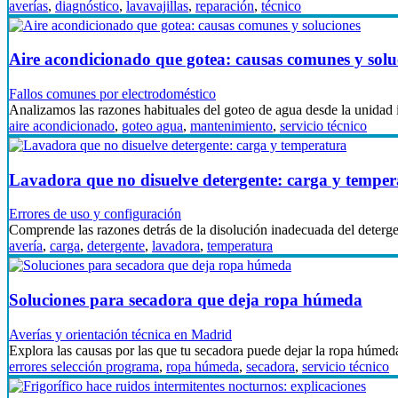
averías
,
diagnóstico
,
lavavajillas
,
reparación
,
técnico
Aire acondicionado que gotea: causas comunes y solu
Fallos comunes por electrodoméstico
Analizamos las razones habituales del goteo de agua desde la unidad 
aire acondicionado
,
goteo agua
,
mantenimiento
,
servicio técnico
Lavadora que no disuelve detergente: carga y tempe
Errores de uso y configuración
Comprende las razones detrás de la disolución inadecuada del deter
avería
,
carga
,
detergente
,
lavadora
,
temperatura
Soluciones para secadora que deja ropa húmeda
Averías y orientación técnica en Madrid
Explora las causas por las que tu secadora puede dejar la ropa húmed
errores selección programa
,
ropa húmeda
,
secadora
,
servicio técnico