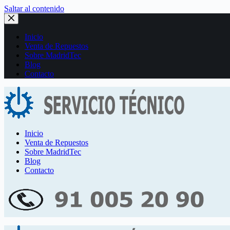
Saltar al contenido
Inicio
Venta de Repuestos
Sobre MadridTec
Blog
Contacto
Inicio
Venta de Repuestos
Sobre MadridTec
Blog
Contacto