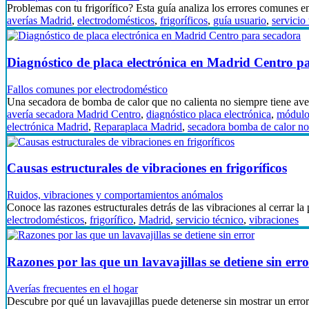
Problemas con tu frigorífico? Esta guía analiza los errores comunes 
averías Madrid
,
electrodomésticos
,
frigoríficos
,
guía usuario
,
servicio
Diagnóstico de placa electrónica en Madrid Centro p
Fallos comunes por electrodoméstico
Una secadora de bomba de calor que no calienta no siempre tiene a
avería secadora Madrid Centro
,
diagnóstico placa electrónica
,
módulo 
electrónica Madrid
,
Reparaplaca Madrid
,
secadora bomba de calor no 
Causas estructurales de vibraciones en frigoríficos
Ruidos, vibraciones y comportamientos anómalos
Conoce las razones estructurales detrás de las vibraciones al cerrar la
electrodomésticos
,
frigorífico
,
Madrid
,
servicio técnico
,
vibraciones
Razones por las que un lavavajillas se detiene sin err
Averías frecuentes en el hogar
Descubre por qué un lavavajillas puede detenerse sin mostrar un erro