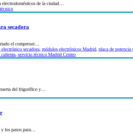
en electrodomésticos de la ciudad…
 técnico
ara secadora
veriado el compresor…
electrónico secadora
,
módulos electrónicos Madrid
,
placa de potencia
calienta
,
servicio técnico Madrid Centro
 puerta del frigorífico y…
or
r y los pasos para…