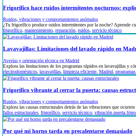
Frigorífico hace ruidos intermitentes nocturnos: expli
Ruidos, vibraciones y comportamientos anómalos
¿Tu frigorífico produce ruidos intermitentes por la noche? Aprende 
frigorífico
,
mantenimiento
,
reparación
,
ruidos
,
servicio técnico
Lavavajillas: Limitaciones del lavado rápido en Mad
Averías y orientación técnica en Madrid
Explora las limitaciones de los programas rápidos en lavavajillas y 
electrodomésticos
,
lavavajillas
,
limpieza eficiente
,
Madrid
,
programas 
Frigorífico vibrante al cerrar la puerta: causas estruc
Ruidos, vibraciones y comportamientos anómalos
Explora las causas estructurales detrás de las vibraciones que ocurren
fallos estructurales
,
frigorífico
,
servicio técnico
,
vibración puerta frigo
Por qué mi horno tarda en precalentarse demasiado