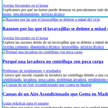
Averías frecuentes en el hogar
Explicamos por qué un horno puede demorar en precalentarse más d
horno
,
precalentamiento
,
servicio técnico
Razones por las que el lavavajillas se detiene a mitad d
Averías frecuentes en el hogar
Explora las razones detrás de un lavavajillas que se detiene a mitad d
Averías comunes
,
diagnóstico técnico
,
lavavajillas
,
servicio técnico
Porqué una lavadora no centrifuga con poca carga
Problemas de rendimiento y resultados
Conoce qué sucede cuando tu lavadora no centrifuga debido a una ca
centrifugado
,
lavadora
,
poca carga
,
problemas lavadora
,
rendimiento 
Causas de un Aire Acondicionado que Gotea en Mad
Guías prácticas para el usuario
Descubre por qué tu aire acondicionado gotea agua en la unidad inte