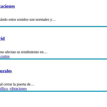
caciones
cuándo estos sonidos son normales y…
rid
cómo afectan su rendimiento en…
cortos
turales
 al cerrar la puerta de…
rífico
,
vibraciones