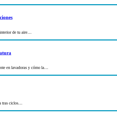
ciones
interior de tu aire…
ratura
gente en lavadoras y cómo la…
a tras ciclos…