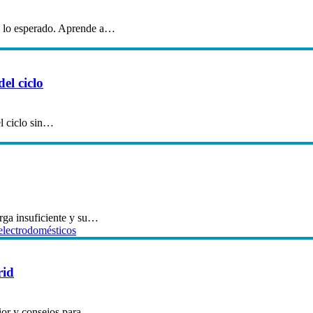
e lo esperado. Aprende a…
el ciclo
el ciclo sin…
rga insuficiente y su…
electrodomésticos
rid
rior y consejos para…