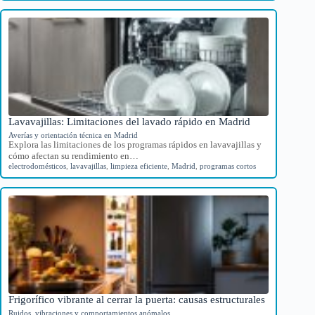
Lavavajillas: Limitaciones del lavado rápido en Madrid
Averías y orientación técnica en Madrid
Explora las limitaciones de los programas rápidos en lavavajillas y
cómo afectan su rendimiento en…
electrodomésticos
,
lavavajillas
,
limpieza eficiente
,
Madrid
,
programas cortos
Frigorífico vibrante al cerrar la puerta: causas estructurales
Ruidos, vibraciones y comportamientos anómalos