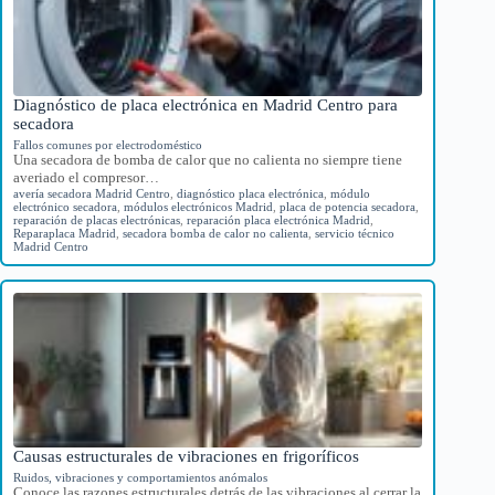
Diagnóstico de placa electrónica en Madrid Centro para
secadora
Fallos comunes por electrodoméstico
Una secadora de bomba de calor que no calienta no siempre tiene
averiado el compresor…
avería secadora Madrid Centro
,
diagnóstico placa electrónica
,
módulo
electrónico secadora
,
módulos electrónicos Madrid
,
placa de potencia secadora
,
reparación de placas electrónicas
,
reparación placa electrónica Madrid
,
Reparaplaca Madrid
,
secadora bomba de calor no calienta
,
servicio técnico
Madrid Centro
Causas estructurales de vibraciones en frigoríficos
Ruidos, vibraciones y comportamientos anómalos
Conoce las razones estructurales detrás de las vibraciones al cerrar la