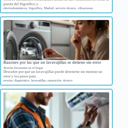
puerta del frigorífico y…
electrodomésticos
,
frigorífico
,
Madrid
,
servicio técnico
,
vibraciones
Razones por las que un lavavajillas se detiene sin error
Averías frecuentes en el hogar
Descubre por qué un lavavajillas puede detenerse sin mostrar un
error y los pasos para…
averías
,
diagnóstico
,
lavavajillas
,
reparación
,
técnico