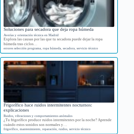
Soluciones para secadora que deja ropa húmeda
Averías y orientación técnica en Madrid
Explora las causas por las que tu secadora puede dejar la ropa
húmeda tras ciclos…
errores selección programa
,
ropa húmeda
,
secadora
,
servicio técnico
Frigorífico hace ruidos intermitentes nocturnos:
explicaciones
Ruidos, vibraciones y comportamientos anómalos
¿Tu frigorífico produce ruidos intermitentes por la noche? Aprende
cuándo estos sonidos son normales y…
frigorífico
,
mantenimiento
,
reparación
,
ruidos
,
servicio técnico