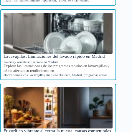
frigorífico
,
mantenimiento
,
reparación
,
ruidos
,
servicio técnico
Lavavajillas: Limitaciones del lavado rápido en Madrid
Averías y orientación técnica en Madrid
Explora las limitaciones de los programas rápidos en lavavajillas y
cómo afectan su rendimiento en…
electrodomésticos
,
lavavajillas
,
limpieza eficiente
,
Madrid
,
programas cortos
Frigorífico vibrante al cerrar la puerta: causas estructurales