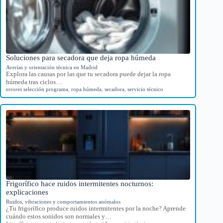
Soluciones para secadora que deja ropa húmeda
Averías y orientación técnica en Madrid
Explora las causas por las que tu secadora puede dejar la ropa
húmeda tras ciclos…
errores selección programa
,
ropa húmeda
,
secadora
,
servicio técnico
Frigorífico hace ruidos intermitentes nocturnos:
explicaciones
Ruidos, vibraciones y comportamientos anómalos
¿Tu frigorífico produce ruidos intermitentes por la noche? Aprende
cuándo estos sonidos son normales y…