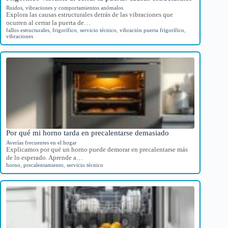
Ruidos, vibraciones y comportamientos anómalos
Explora las causas estructurales detrás de las vibraciones que
ocurren al cerrar la puerta de…
fallos estructurales
,
frigorífico
,
servicio técnico
,
vibración puerta frigorífico
,
vibraciones
Por qué mi horno tarda en precalentarse demasiado
Averías frecuentes en el hogar
Explicamos por qué un horno puede demorar en precalentarse más
de lo esperado. Aprende a…
horno
,
precalentamiento
,
servicio técnico