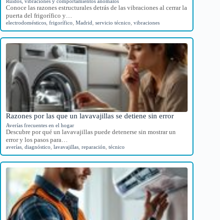
Ruidos, vibraciones y comportamientos anómalos
Conoce las razones estructurales detrás de las vibraciones al cerrar la
puerta del frigorífico y…
electrodomésticos
,
frigorífico
,
Madrid
,
servicio técnico
,
vibraciones
Razones por las que un lavavajillas se detiene sin error
Averías frecuentes en el hogar
Descubre por qué un lavavajillas puede detenerse sin mostrar un
error y los pasos para…
averías
,
diagnóstico
,
lavavajillas
,
reparación
,
técnico