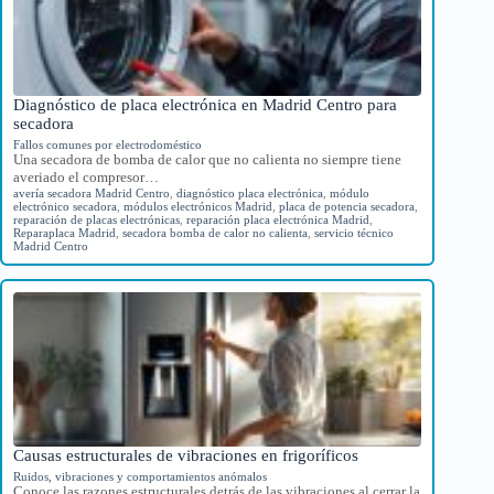
Diagnóstico de placa electrónica en Madrid Centro para
secadora
Fallos comunes por electrodoméstico
Una secadora de bomba de calor que no calienta no siempre tiene
averiado el compresor…
avería secadora Madrid Centro
,
diagnóstico placa electrónica
,
módulo
electrónico secadora
,
módulos electrónicos Madrid
,
placa de potencia secadora
,
reparación de placas electrónicas
,
reparación placa electrónica Madrid
,
Reparaplaca Madrid
,
secadora bomba de calor no calienta
,
servicio técnico
Madrid Centro
Causas estructurales de vibraciones en frigoríficos
Ruidos, vibraciones y comportamientos anómalos
Conoce las razones estructurales detrás de las vibraciones al cerrar la