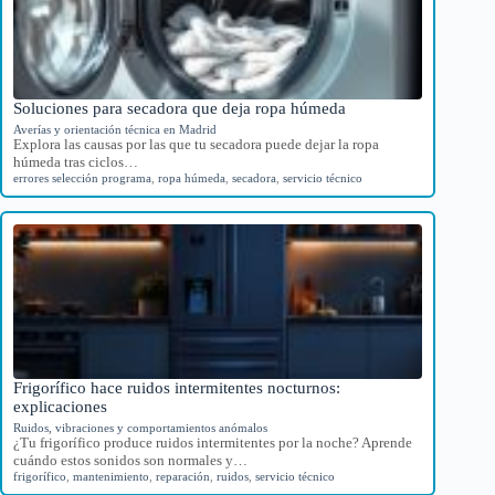
Soluciones para secadora que deja ropa húmeda
Averías y orientación técnica en Madrid
Explora las causas por las que tu secadora puede dejar la ropa
húmeda tras ciclos…
errores selección programa
,
ropa húmeda
,
secadora
,
servicio técnico
Frigorífico hace ruidos intermitentes nocturnos:
explicaciones
Ruidos, vibraciones y comportamientos anómalos
¿Tu frigorífico produce ruidos intermitentes por la noche? Aprende
cuándo estos sonidos son normales y…
frigorífico
,
mantenimiento
,
reparación
,
ruidos
,
servicio técnico