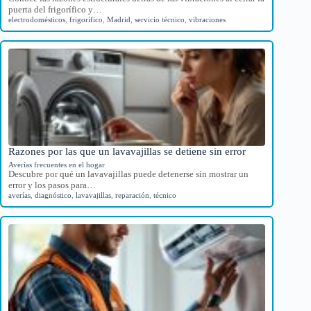
puerta del frigorífico y…
electrodomésticos
,
frigorífico
,
Madrid
,
servicio técnico
,
vibraciones
Razones por las que un lavavajillas se detiene sin error
Averías frecuentes en el hogar
Descubre por qué un lavavajillas puede detenerse sin mostrar un
error y los pasos para…
averías
,
diagnóstico
,
lavavajillas
,
reparación
,
técnico