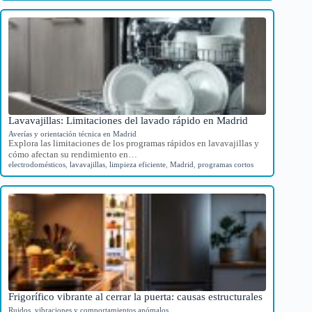
Lavavajillas: Limitaciones del lavado rápido en Madrid
Averías y orientación técnica en Madrid
Explora las limitaciones de los programas rápidos en lavavajillas y
cómo afectan su rendimiento en…
electrodomésticos
,
lavavajillas
,
limpieza eficiente
,
Madrid
,
programas cortos
Frigorífico vibrante al cerrar la puerta: causas estructurales
Ruidos, vibraciones y comportamientos anómalos