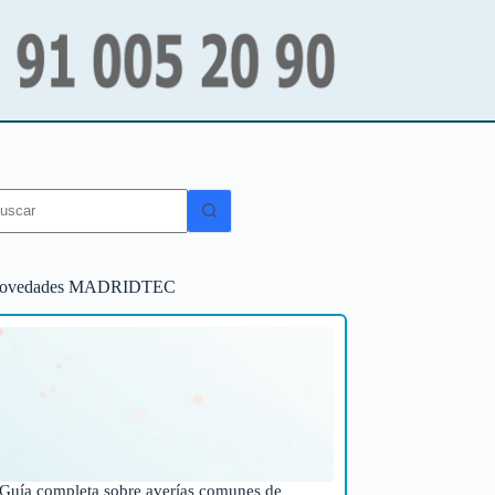
in
sultados
ovedades MADRIDTEC
Guía completa sobre averías comunes de