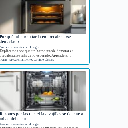
Por qué mi horno tarda en precalentarse
demasiado
Averías frecuentes en el hogar
Explicamos por qué un horno puede demorar en
precalentarse más de lo esperado. Aprende a…
horno
,
precalentamiento
,
servicio técnico
Razones por las que el lavavajillas se detiene a
mitad del ciclo
Averías frecuentes en el hogar
Explora las razones detrás de un lavavajillas que se