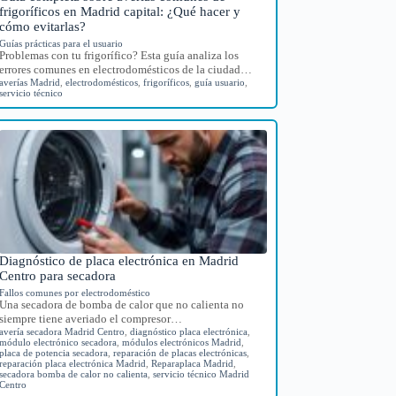
frigoríficos en Madrid capital: ¿Qué hacer y
cómo evitarlas?
Guías prácticas para el usuario
Problemas con tu frigorífico? Esta guía analiza los
errores comunes en electrodomésticos de la ciudad…
averías Madrid
,
electrodomésticos
,
frigoríficos
,
guía usuario
,
servicio técnico
Diagnóstico de placa electrónica en Madrid
Centro para secadora
Fallos comunes por electrodoméstico
Una secadora de bomba de calor que no calienta no
siempre tiene averiado el compresor…
avería secadora Madrid Centro
,
diagnóstico placa electrónica
,
módulo electrónico secadora
,
módulos electrónicos Madrid
,
placa de potencia secadora
,
reparación de placas electrónicas
,
reparación placa electrónica Madrid
,
Reparaplaca Madrid
,
secadora bomba de calor no calienta
,
servicio técnico Madrid
Centro