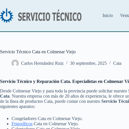
Saltar
al
contenido
Inicio
Vent
Servicio Técnico Cata en Colmenar Viejo
Carlos Hernández Ruiz
30 septiembre, 2025
Cata
Servicio Técnico y Reparación Cata. Especialistas en Colmenar Vi
Desde Colmenar Viejo y para toda la provincia puede solicitar nuestro
Cata
. Nuestra empresa con más de 20 años de experiencia, le ofrece un
de la línea de productos Cata, puede contar con nuestro
Servicio Técn
siguientes aparatos:
Congeladores Cata en Colmenar Viejo.
Frigoríficos
Cata en Colmenar Viejo.
Calentadores Cata en Colmenar Viejo.