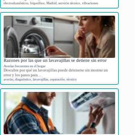
electrodomésticos
,
frigorífico
,
Madrid
,
servicio técnico
,
vibraciones
Razones por las que un lavavajillas se detiene sin error
Averías frecuentes en el hogar
Descubre por qué un lavavajillas puede detenerse sin mostrar un
error y los pasos para…
averías
,
diagnóstico
,
lavavajillas
,
reparación
,
técnico