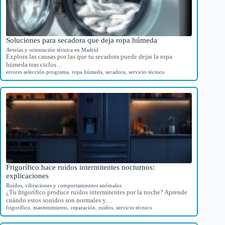
Soluciones para secadora que deja ropa húmeda
Averías y orientación técnica en Madrid
Explora las causas por las que tu secadora puede dejar la ropa
húmeda tras ciclos…
errores selección programa
,
ropa húmeda
,
secadora
,
servicio técnico
Frigorífico hace ruidos intermitentes nocturnos:
explicaciones
Ruidos, vibraciones y comportamientos anómalos
¿Tu frigorífico produce ruidos intermitentes por la noche? Aprende
cuándo estos sonidos son normales y…
frigorífico
,
mantenimiento
,
reparación
,
ruidos
,
servicio técnico