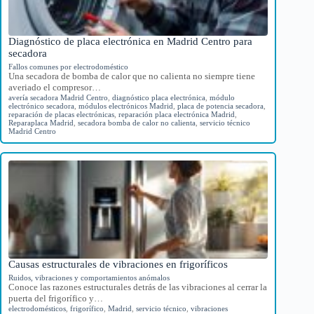
Diagnóstico de placa electrónica en Madrid Centro para
secadora
Fallos comunes por electrodoméstico
Una secadora de bomba de calor que no calienta no siempre tiene
averiado el compresor…
avería secadora Madrid Centro
,
diagnóstico placa electrónica
,
módulo
electrónico secadora
,
módulos electrónicos Madrid
,
placa de potencia secadora
,
reparación de placas electrónicas
,
reparación placa electrónica Madrid
,
Reparaplaca Madrid
,
secadora bomba de calor no calienta
,
servicio técnico
Madrid Centro
Causas estructurales de vibraciones en frigoríficos
Ruidos, vibraciones y comportamientos anómalos
Conoce las razones estructurales detrás de las vibraciones al cerrar la
puerta del frigorífico y…
electrodomésticos
,
frigorífico
,
Madrid
,
servicio técnico
,
vibraciones