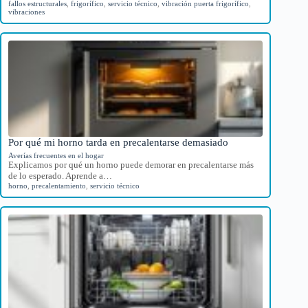
fallos estructurales
,
frigorífico
,
servicio técnico
,
vibración puerta frigorífico
,
vibraciones
Por qué mi horno tarda en precalentarse demasiado
Averías frecuentes en el hogar
Explicamos por qué un horno puede demorar en precalentarse más
de lo esperado. Aprende a…
horno
,
precalentamiento
,
servicio técnico