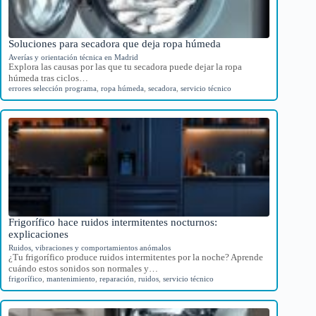
Soluciones para secadora que deja ropa húmeda
Averías y orientación técnica en Madrid
Explora las causas por las que tu secadora puede dejar la ropa
húmeda tras ciclos…
errores selección programa
,
ropa húmeda
,
secadora
,
servicio técnico
Frigorífico hace ruidos intermitentes nocturnos:
explicaciones
Ruidos, vibraciones y comportamientos anómalos
¿Tu frigorífico produce ruidos intermitentes por la noche? Aprende
cuándo estos sonidos son normales y…
frigorífico
,
mantenimiento
,
reparación
,
ruidos
,
servicio técnico