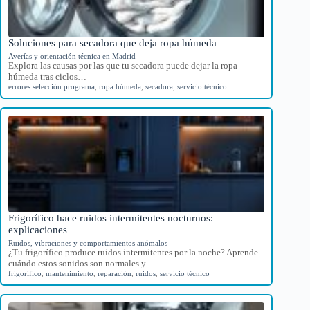
Soluciones para secadora que deja ropa húmeda
Averías y orientación técnica en Madrid
Explora las causas por las que tu secadora puede dejar la ropa
húmeda tras ciclos…
errores selección programa
,
ropa húmeda
,
secadora
,
servicio técnico
Frigorífico hace ruidos intermitentes nocturnos:
explicaciones
Ruidos, vibraciones y comportamientos anómalos
¿Tu frigorífico produce ruidos intermitentes por la noche? Aprende
cuándo estos sonidos son normales y…
frigorífico
,
mantenimiento
,
reparación
,
ruidos
,
servicio técnico