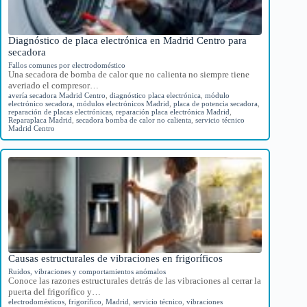
Diagnóstico de placa electrónica en Madrid Centro para
secadora
Fallos comunes por electrodoméstico
Una secadora de bomba de calor que no calienta no siempre tiene
averiado el compresor…
avería secadora Madrid Centro
,
diagnóstico placa electrónica
,
módulo
electrónico secadora
,
módulos electrónicos Madrid
,
placa de potencia secadora
,
reparación de placas electrónicas
,
reparación placa electrónica Madrid
,
Reparaplaca Madrid
,
secadora bomba de calor no calienta
,
servicio técnico
Madrid Centro
Causas estructurales de vibraciones en frigoríficos
Ruidos, vibraciones y comportamientos anómalos
Conoce las razones estructurales detrás de las vibraciones al cerrar la
puerta del frigorífico y…
electrodomésticos
,
frigorífico
,
Madrid
,
servicio técnico
,
vibraciones