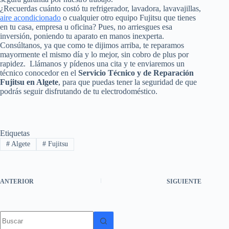
¿Recuerdas cuánto costó tu refrigerador, lavadora, lavavajillas,
aire acondicionado
o cualquier otro equipo Fujitsu que tienes
en tu casa, empresa u oficina? Pues, no arriesgues esa
inversión, poniendo tu aparato en manos inexperta.
Consúltanos, ya que como te dijimos arriba, te reparamos
mayormente el mismo día y lo mejor, sin cobro de plus por
rapidez. Llámanos y pídenos una cita y te enviaremos un
técnico conocedor en el
Servicio Técnico y de Reparación
Fujitsu en Algete
, para que puedas tener la seguridad de que
podrás seguir disfrutando de tu electrodoméstico.
Etiquetas
#
Algete
#
Fujitsu
ANTERIOR
SIGUIENTE
Sin
resultados