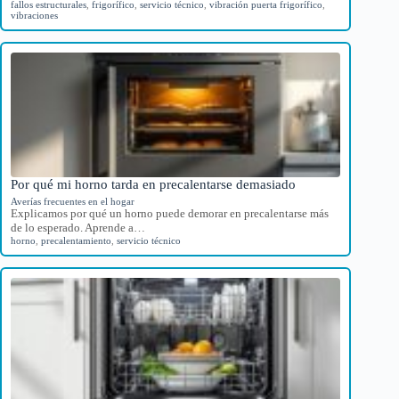
fallos estructurales
,
frigorífico
,
servicio técnico
,
vibración puerta frigorífico
,
vibraciones
Por qué mi horno tarda en precalentarse demasiado
Averías frecuentes en el hogar
Explicamos por qué un horno puede demorar en precalentarse más
de lo esperado. Aprende a…
horno
,
precalentamiento
,
servicio técnico