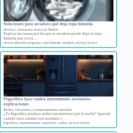
Soluciones para secadora que deja ropa húmeda
Averías y orientación técnica en Madrid
Explora las causas por las que tu secadora puede dejar la ropa
húmeda tras ciclos…
errores selección programa
,
ropa húmeda
,
secadora
,
servicio técnico
Frigorífico hace ruidos intermitentes nocturnos:
explicaciones
Ruidos, vibraciones y comportamientos anómalos
¿Tu frigorífico produce ruidos intermitentes por la noche? Aprende
cuándo estos sonidos son normales y…
frigorífico
,
mantenimiento
,
reparación
,
ruidos
,
servicio técnico