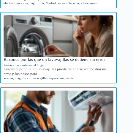
electrodomésticos
,
frigorífico
,
Madrid
,
servicio técnico
,
vibraciones
Razones por las que un lavavajillas se detiene sin error
Averías frecuentes en el hogar
Descubre por qué un lavavajillas puede detenerse sin mostrar un
error y los pasos para…
averías
,
diagnóstico
,
lavavajillas
,
reparación
,
técnico