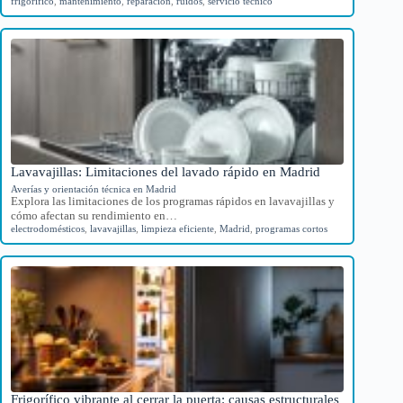
frigorífico
,
mantenimiento
,
reparación
,
ruidos
,
servicio técnico
Lavavajillas: Limitaciones del lavado rápido en Madrid
Averías y orientación técnica en Madrid
Explora las limitaciones de los programas rápidos en lavavajillas y
cómo afectan su rendimiento en…
electrodomésticos
,
lavavajillas
,
limpieza eficiente
,
Madrid
,
programas cortos
Frigorífico vibrante al cerrar la puerta: causas estructurales