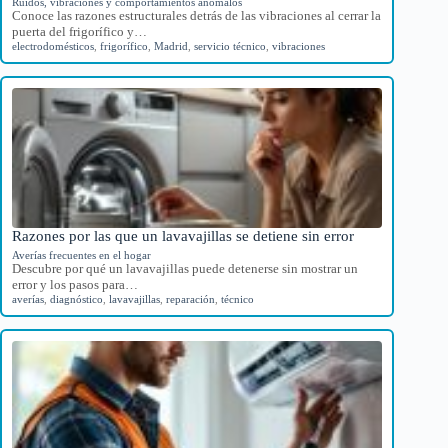
Ruidos, vibraciones y comportamientos anómalos
Conoce las razones estructurales detrás de las vibraciones al cerrar la
puerta del frigorífico y…
electrodomésticos
,
frigorífico
,
Madrid
,
servicio técnico
,
vibraciones
Razones por las que un lavavajillas se detiene sin error
Averías frecuentes en el hogar
Descubre por qué un lavavajillas puede detenerse sin mostrar un
error y los pasos para…
averías
,
diagnóstico
,
lavavajillas
,
reparación
,
técnico