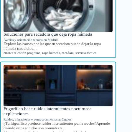
Soluciones para secadora que deja ropa húmeda
Averías y orientación técnica en Madrid
Explora las causas por las que tu secadora puede dejar la ropa
húmeda tras ciclos…
errores selección programa
,
ropa húmeda
,
secadora
,
servicio técnico
Frigorífico hace ruidos intermitentes nocturnos:
explicaciones
Ruidos, vibraciones y comportamientos anómalos
¿Tu frigorífico produce ruidos intermitentes por la noche? Aprende
cuándo estos sonidos son normales y…