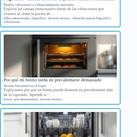
Ruidos, vibraciones y comportamientos anómalos
Explora las causas estructurales detrás de las vibraciones que
ocurren al cerrar la puerta de…
fallos estructurales
,
frigorífico
,
servicio técnico
,
vibración puerta frigorífico
,
vibraciones
Por qué mi horno tarda en precalentarse demasiado
Averías frecuentes en el hogar
Explicamos por qué un horno puede demorar en precalentarse más
de lo esperado. Aprende a…
horno
,
precalentamiento
,
servicio técnico