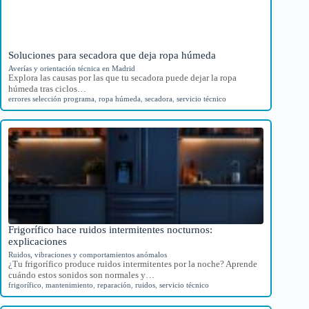
Soluciones para secadora que deja ropa húmeda
Averías y orientación técnica en Madrid
Explora las causas por las que tu secadora puede dejar la ropa
húmeda tras ciclos…
errores selección programa
,
ropa húmeda
,
secadora
,
servicio técnico
Frigorífico hace ruidos intermitentes nocturnos:
explicaciones
Ruidos, vibraciones y comportamientos anómalos
¿Tu frigorífico produce ruidos intermitentes por la noche? Aprende
cuándo estos sonidos son normales y…
frigorífico
,
mantenimiento
,
reparación
,
ruidos
,
servicio técnico