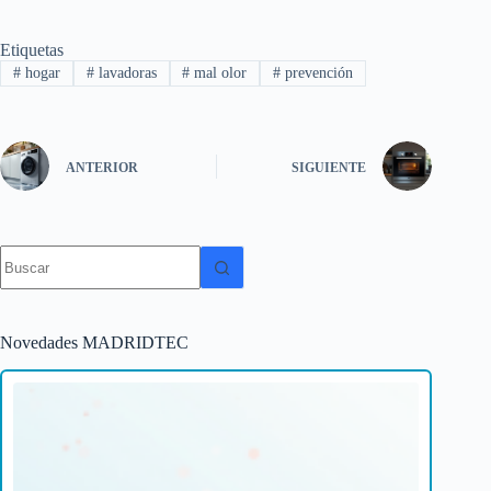
Etiquetas
#
hogar
#
lavadoras
#
mal olor
#
prevención
ANTERIOR
SIGUIENTE
Sin
resultados
Novedades MADRIDTEC