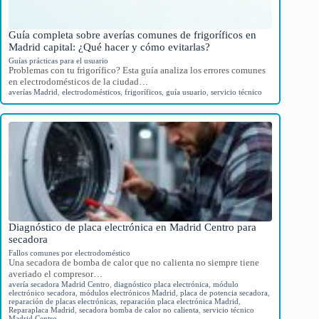
Guía completa sobre averías comunes de frigoríficos en
Madrid capital: ¿Qué hacer y cómo evitarlas?
Guías prácticas para el usuario
Problemas con tu frigorífico? Esta guía analiza los errores comunes
en electrodomésticos de la ciudad…
averías Madrid
,
electrodomésticos
,
frigoríficos
,
guía usuario
,
servicio técnico
Diagnóstico de placa electrónica en Madrid Centro para
secadora
Fallos comunes por electrodoméstico
Una secadora de bomba de calor que no calienta no siempre tiene
averiado el compresor…
avería secadora Madrid Centro
,
diagnóstico placa electrónica
,
módulo
electrónico secadora
,
módulos electrónicos Madrid
,
placa de potencia secadora
,
reparación de placas electrónicas
,
reparación placa electrónica Madrid
,
Reparaplaca Madrid
,
secadora bomba de calor no calienta
,
servicio técnico
Madrid Centro