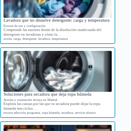
Lavadora que no disuelve detergente: carga y temperatura
Errores de uso y configuración
Comprende las razones detrás de la disolución inadecuada del
detergente en lavadoras y cómo la…
avería
,
carga
,
detergente
,
lavadora
,
temperatura
Soluciones para secadora que deja ropa húmeda
Averías y orientación técnica en Madrid
Explora las causas por las que tu secadora puede dejar la ropa
húmeda tras ciclos…
errores selección programa
,
ropa húmeda
,
secadora
,
servicio técnico