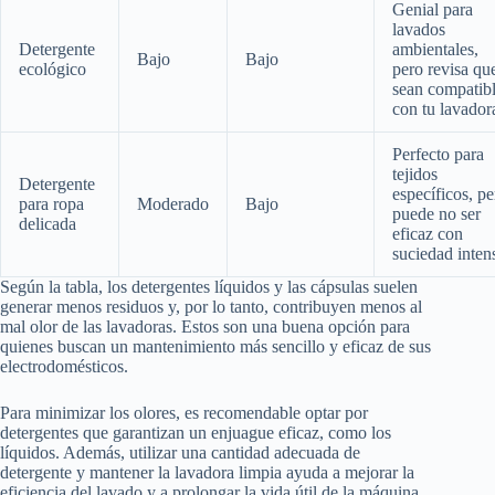
Genial para
lavados
Detergente
ambientales,
Bajo
Bajo
ecológico
pero revisa qu
sean compatib
con tu lavador
Perfecto para
tejidos
Detergente
específicos, pe
para ropa
Moderado
Bajo
puede no ser
delicada
eficaz con
suciedad inten
Según la tabla, los detergentes líquidos y las cápsulas suelen
generar menos residuos y, por lo tanto, contribuyen menos al
mal olor de las lavadoras. Estos son una buena opción para
quienes buscan un mantenimiento más sencillo y eficaz de sus
electrodomésticos.
Para minimizar los olores, es recomendable optar por
detergentes que garantizan un enjuague eficaz, como los
líquidos. Además, utilizar una cantidad adecuada de
detergente y mantener la lavadora limpia ayuda a mejorar la
eficiencia del lavado y a prolongar la vida útil de la máquina.