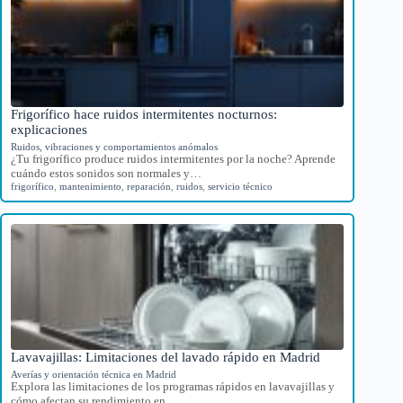
Frigorífico hace ruidos intermitentes nocturnos:
explicaciones
Ruidos, vibraciones y comportamientos anómalos
¿Tu frigorífico produce ruidos intermitentes por la noche? Aprende
cuándo estos sonidos son normales y…
frigorífico
,
mantenimiento
,
reparación
,
ruidos
,
servicio técnico
Lavavajillas: Limitaciones del lavado rápido en Madrid
Averías y orientación técnica en Madrid
Explora las limitaciones de los programas rápidos en lavavajillas y
cómo afectan su rendimiento en…