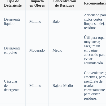
Tipo de
Impacto
Concentración
Recomendaci
Detergente
en Olores
de Residuos
Adecuado par
Detergente
ciclos cortos;
Mínimo
Bajo
líquido
limpia sin deja
residuos.
Útil para ropa
muy sucia;
asegura un
Detergente
Moderado
Medio
enjuague
en polvo
adecuado para
evitar
acumulación.
Convenientes 
efectivas, pero
Cápsulas
asegúrate de
de
Mínimo
Bajo a Medio
usarlas
detergente
correctamente
para evitar
residuos.