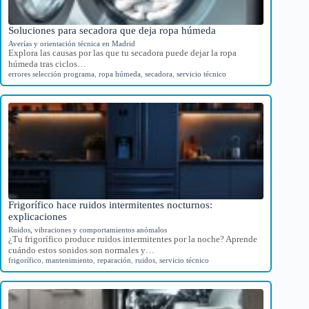
Soluciones para secadora que deja ropa húmeda
Averías y orientación técnica en Madrid
Explora las causas por las que tu secadora puede dejar la ropa
húmeda tras ciclos…
errores selección programa
,
ropa húmeda
,
secadora
,
servicio técnico
Frigorífico hace ruidos intermitentes nocturnos:
explicaciones
Ruidos, vibraciones y comportamientos anómalos
¿Tu frigorífico produce ruidos intermitentes por la noche? Aprende
cuándo estos sonidos son normales y…
frigorífico
,
mantenimiento
,
reparación
,
ruidos
,
servicio técnico