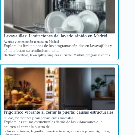
Lavavajillas: Limitaciones del lavado rápido en Madrid
Averías y orientación técnica en Madrid
Explora las limitaciones de los programas rápidos en lavavajillas y
cómo afectan su rendimiento en…
electrodomésticos
,
lavavajillas
,
limpieza eficiente
,
Madrid
,
programas cortos
Frigorífico vibrante al cerrar la puerta: causas estructurales
Ruidos, vibraciones y comportamientos anómalos
Explora las causas estructurales detrás de las vibraciones que
ocurren al cerrar la puerta de…
fallos estructurales
,
frigorífico
,
servicio técnico
,
vibración puerta frigorífico
,
vibraciones