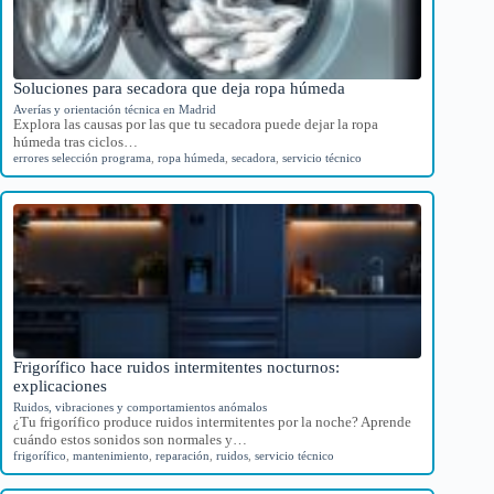
Soluciones para secadora que deja ropa húmeda
Averías y orientación técnica en Madrid
Explora las causas por las que tu secadora puede dejar la ropa
húmeda tras ciclos…
errores selección programa
,
ropa húmeda
,
secadora
,
servicio técnico
Frigorífico hace ruidos intermitentes nocturnos:
explicaciones
Ruidos, vibraciones y comportamientos anómalos
¿Tu frigorífico produce ruidos intermitentes por la noche? Aprende
cuándo estos sonidos son normales y…
frigorífico
,
mantenimiento
,
reparación
,
ruidos
,
servicio técnico