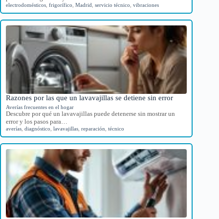
electrodomésticos
,
frigorífico
,
Madrid
,
servicio técnico
,
vibraciones
Razones por las que un lavavajillas se detiene sin error
Averías frecuentes en el hogar
Descubre por qué un lavavajillas puede detenerse sin mostrar un
error y los pasos para…
averías
,
diagnóstico
,
lavavajillas
,
reparación
,
técnico