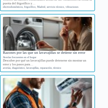
puerta del frigorífico y…
electrodomésticos
,
frigorífico
,
Madrid
,
servicio técnico
,
vibraciones
Razones por las que un lavavajillas se detiene sin error
Averías frecuentes en el hogar
Descubre por qué un lavavajillas puede detenerse sin mostrar un
error y los pasos para…
averías
,
diagnóstico
,
lavavajillas
,
reparación
,
técnico