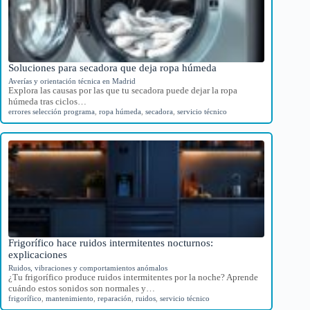
Soluciones para secadora que deja ropa húmeda
Averías y orientación técnica en Madrid
Explora las causas por las que tu secadora puede dejar la ropa
húmeda tras ciclos…
errores selección programa
,
ropa húmeda
,
secadora
,
servicio técnico
Frigorífico hace ruidos intermitentes nocturnos:
explicaciones
Ruidos, vibraciones y comportamientos anómalos
¿Tu frigorífico produce ruidos intermitentes por la noche? Aprende
cuándo estos sonidos son normales y…
frigorífico
,
mantenimiento
,
reparación
,
ruidos
,
servicio técnico