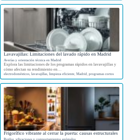
Lavavajillas: Limitaciones del lavado rápido en Madrid
Averías y orientación técnica en Madrid
Explora las limitaciones de los programas rápidos en lavavajillas y
cómo afectan su rendimiento en…
electrodomésticos
,
lavavajillas
,
limpieza eficiente
,
Madrid
,
programas cortos
Frigorífico vibrante al cerrar la puerta: causas estructurales
Ruidos, vibraciones y comportamientos anómalos