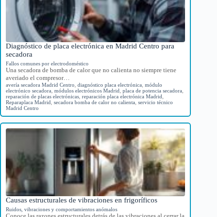
Diagnóstico de placa electrónica en Madrid Centro para
secadora
Fallos comunes por electrodoméstico
Una secadora de bomba de calor que no calienta no siempre tiene
averiado el compresor…
avería secadora Madrid Centro
,
diagnóstico placa electrónica
,
módulo
electrónico secadora
,
módulos electrónicos Madrid
,
placa de potencia secadora
,
reparación de placas electrónicas
,
reparación placa electrónica Madrid
,
Reparaplaca Madrid
,
secadora bomba de calor no calienta
,
servicio técnico
Madrid Centro
Causas estructurales de vibraciones en frigoríficos
Ruidos, vibraciones y comportamientos anómalos
Conoce las razones estructurales detrás de las vibraciones al cerrar la