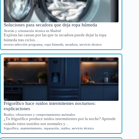
Soluciones para secadora que deja ropa húmeda
Averías y orientación técnica en Madrid
Explora las causas por las que tu secadora puede dejar la ropa
húmeda tras ciclos…
errores selección programa
,
ropa húmeda
,
secadora
,
servicio técnico
Frigorífico hace ruidos intermitentes nocturnos:
explicaciones
Ruidos, vibraciones y comportamientos anómalos
¿Tu frigorífico produce ruidos intermitentes por la noche? Aprende
cuándo estos sonidos son normales y…
frigorífico
,
mantenimiento
,
reparación
,
ruidos
,
servicio técnico