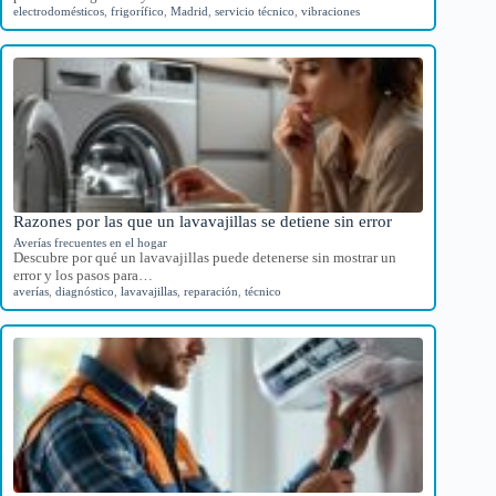
electrodomésticos
,
frigorífico
,
Madrid
,
servicio técnico
,
vibraciones
Razones por las que un lavavajillas se detiene sin error
Averías frecuentes en el hogar
Descubre por qué un lavavajillas puede detenerse sin mostrar un
error y los pasos para…
averías
,
diagnóstico
,
lavavajillas
,
reparación
,
técnico