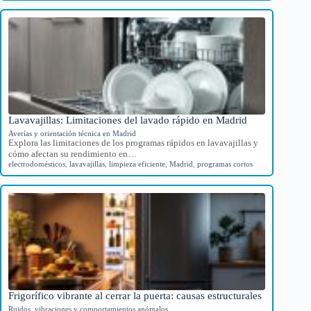
Lavavajillas: Limitaciones del lavado rápido en Madrid
Averías y orientación técnica en Madrid
Explora las limitaciones de los programas rápidos en lavavajillas y
cómo afectan su rendimiento en…
electrodomésticos
,
lavavajillas
,
limpieza eficiente
,
Madrid
,
programas cortos
Frigorífico vibrante al cerrar la puerta: causas estructurales
Ruidos, vibraciones y comportamientos anómalos