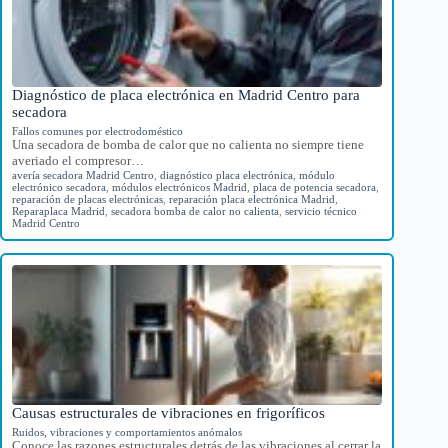
Diagnóstico de placa electrónica en Madrid Centro para
secadora
Fallos comunes por electrodoméstico
Una secadora de bomba de calor que no calienta no siempre tiene
averiado el compresor…
avería secadora Madrid Centro
,
diagnóstico placa electrónica
,
módulo
electrónico secadora
,
módulos electrónicos Madrid
,
placa de potencia secadora
,
reparación de placas electrónicas
,
reparación placa electrónica Madrid
,
Reparaplaca Madrid
,
secadora bomba de calor no calienta
,
servicio técnico
Madrid Centro
Causas estructurales de vibraciones en frigoríficos
Ruidos, vibraciones y comportamientos anómalos
Conoce las razones estructurales detrás de las vibraciones al cerrar la