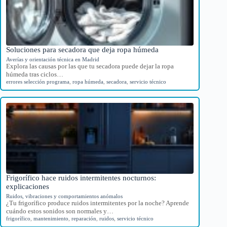
Soluciones para secadora que deja ropa húmeda
Averías y orientación técnica en Madrid
Explora las causas por las que tu secadora puede dejar la ropa
húmeda tras ciclos…
errores selección programa
,
ropa húmeda
,
secadora
,
servicio técnico
Frigorífico hace ruidos intermitentes nocturnos:
explicaciones
Ruidos, vibraciones y comportamientos anómalos
¿Tu frigorífico produce ruidos intermitentes por la noche? Aprende
cuándo estos sonidos son normales y…
frigorífico
,
mantenimiento
,
reparación
,
ruidos
,
servicio técnico