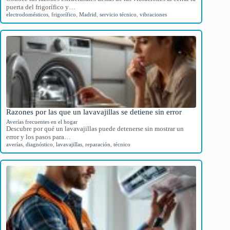
puerta del frigorífico y…
electrodomésticos
,
frigorífico
,
Madrid
,
servicio técnico
,
vibraciones
Razones por las que un lavavajillas se detiene sin error
Averías frecuentes en el hogar
Descubre por qué un lavavajillas puede detenerse sin mostrar un
error y los pasos para…
averías
,
diagnóstico
,
lavavajillas
,
reparación
,
técnico