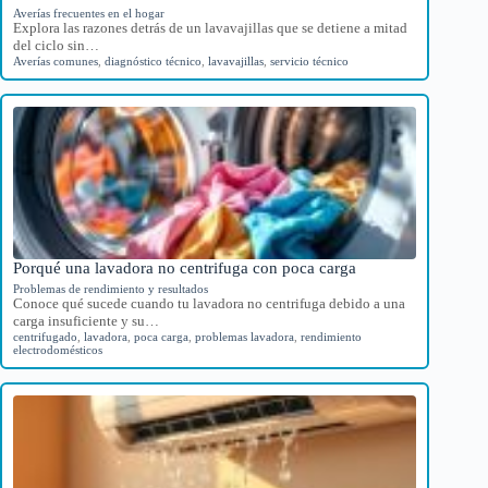
Averías frecuentes en el hogar
Explora las razones detrás de un lavavajillas que se detiene a mitad
del ciclo sin…
Averías comunes
,
diagnóstico técnico
,
lavavajillas
,
servicio técnico
Porqué una lavadora no centrifuga con poca carga
Problemas de rendimiento y resultados
Conoce qué sucede cuando tu lavadora no centrifuga debido a una
carga insuficiente y su…
centrifugado
,
lavadora
,
poca carga
,
problemas lavadora
,
rendimiento
electrodomésticos