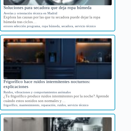
Soluciones para secadora que deja ropa húmeda
Averías y orientación técnica en Madrid
Explora las causas por las que tu secadora puede dejar la ropa
húmeda tras ciclos…
errores selección programa
,
ropa húmeda
,
secadora
,
servicio técnico
Frigorífico hace ruidos intermitentes nocturnos:
explicaciones
Ruidos, vibraciones y comportamientos anómalos
¿Tu frigorífico produce ruidos intermitentes por la noche? Aprende
cuándo estos sonidos son normales y…
frigorífico
,
mantenimiento
,
reparación
,
ruidos
,
servicio técnico