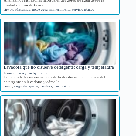
Analizamos las razones habituales del goteo de agua desde la
unidad interior de tu aire…
aire acondicionado
,
goteo agua
,
mantenimiento
,
servicio técnico
Lavadora que no disuelve detergente: carga y temperatura
Errores de uso y configuración
Comprende las razones detrás de la disolución inadecuada del
detergente en lavadoras y cómo la…
avería
,
carga
,
detergente
,
lavadora
,
temperatura