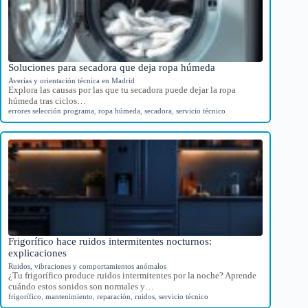
Soluciones para secadora que deja ropa húmeda
Averías y orientación técnica en Madrid
Explora las causas por las que tu secadora puede dejar la ropa
húmeda tras ciclos…
errores selección programa
,
ropa húmeda
,
secadora
,
servicio técnico
Frigorífico hace ruidos intermitentes nocturnos:
explicaciones
Ruidos, vibraciones y comportamientos anómalos
¿Tu frigorífico produce ruidos intermitentes por la noche? Aprende
cuándo estos sonidos son normales y…
frigorífico
,
mantenimiento
,
reparación
,
ruidos
,
servicio técnico