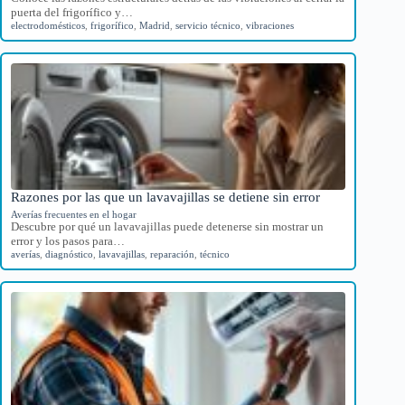
puerta del frigorífico y…
electrodomésticos
,
frigorífico
,
Madrid
,
servicio técnico
,
vibraciones
Razones por las que un lavavajillas se detiene sin error
Averías frecuentes en el hogar
Descubre por qué un lavavajillas puede detenerse sin mostrar un
error y los pasos para…
averías
,
diagnóstico
,
lavavajillas
,
reparación
,
técnico