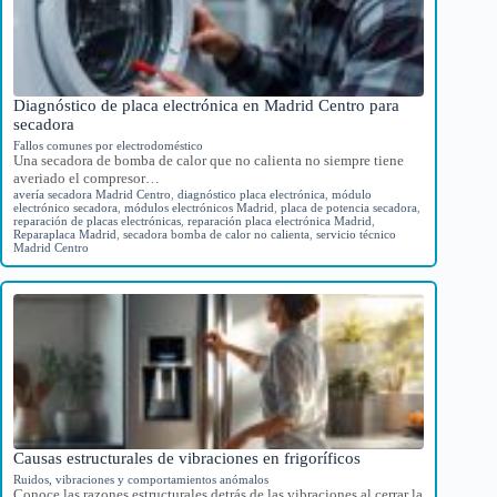
Diagnóstico de placa electrónica en Madrid Centro para
secadora
Fallos comunes por electrodoméstico
Una secadora de bomba de calor que no calienta no siempre tiene
averiado el compresor…
avería secadora Madrid Centro
,
diagnóstico placa electrónica
,
módulo
electrónico secadora
,
módulos electrónicos Madrid
,
placa de potencia secadora
,
reparación de placas electrónicas
,
reparación placa electrónica Madrid
,
Reparaplaca Madrid
,
secadora bomba de calor no calienta
,
servicio técnico
Madrid Centro
Causas estructurales de vibraciones en frigoríficos
Ruidos, vibraciones y comportamientos anómalos
Conoce las razones estructurales detrás de las vibraciones al cerrar la