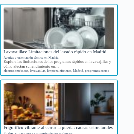
Lavavajillas: Limitaciones del lavado rápido en Madrid
Averías y orientación técnica en Madrid
Explora las limitaciones de los programas rápidos en lavavajillas y
cómo afectan su rendimiento en…
electrodomésticos
,
lavavajillas
,
limpieza eficiente
,
Madrid
,
programas cortos
Frigorífico vibrante al cerrar la puerta: causas estructurales
Ruidos, vibraciones y comportamientos anómalos