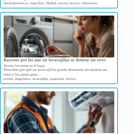
electrodomésticos
,
frigorífico
,
Madrid
,
servicio técnico
,
vibraciones
Razones por las que un lavavajillas se detiene sin error
Averías frecuentes en el hogar
Descubre por qué un lavavajillas puede detenerse sin mostrar un
error y los pasos para…
averías
,
diagnóstico
,
lavavajillas
,
reparación
,
técnico