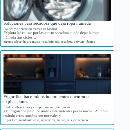
Soluciones para secadora que deja ropa húmeda
Averías y orientación técnica en Madrid
Explora las causas por las que tu secadora puede dejar la ropa
húmeda tras ciclos…
errores selección programa
,
ropa húmeda
,
secadora
,
servicio técnico
Frigorífico hace ruidos intermitentes nocturnos:
explicaciones
Ruidos, vibraciones y comportamientos anómalos
¿Tu frigorífico produce ruidos intermitentes por la noche? Aprende
cuándo estos sonidos son normales y…
frigorífico
,
mantenimiento
,
reparación
,
ruidos
,
servicio técnico