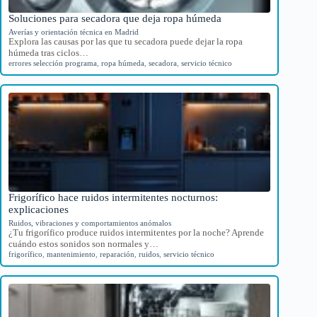
Soluciones para secadora que deja ropa húmeda
Averías y orientación técnica en Madrid
Explora las causas por las que tu secadora puede dejar la ropa
húmeda tras ciclos…
errores selección programa
,
ropa húmeda
,
secadora
,
servicio técnico
Frigorífico hace ruidos intermitentes nocturnos:
explicaciones
Ruidos, vibraciones y comportamientos anómalos
¿Tu frigorífico produce ruidos intermitentes por la noche? Aprende
cuándo estos sonidos son normales y…
frigorífico
,
mantenimiento
,
reparación
,
ruidos
,
servicio técnico