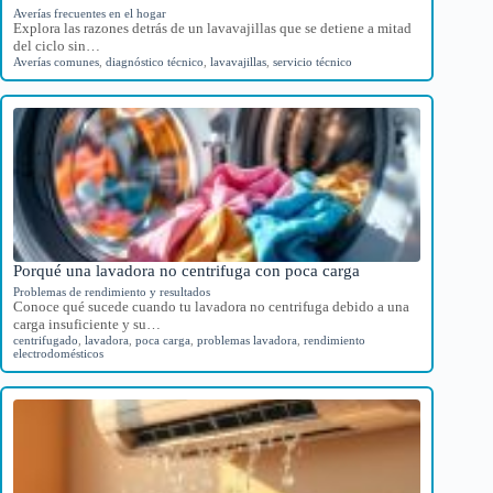
Averías frecuentes en el hogar
Explora las razones detrás de un lavavajillas que se detiene a mitad
del ciclo sin…
Averías comunes
,
diagnóstico técnico
,
lavavajillas
,
servicio técnico
Porqué una lavadora no centrifuga con poca carga
Problemas de rendimiento y resultados
Conoce qué sucede cuando tu lavadora no centrifuga debido a una
carga insuficiente y su…
centrifugado
,
lavadora
,
poca carga
,
problemas lavadora
,
rendimiento
electrodomésticos