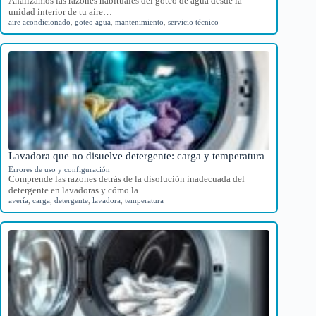
Analizamos las razones habituales del goteo de agua desde la
unidad interior de tu aire…
aire acondicionado
,
goteo agua
,
mantenimiento
,
servicio técnico
Lavadora que no disuelve detergente: carga y temperatura
Errores de uso y configuración
Comprende las razones detrás de la disolución inadecuada del
detergente en lavadoras y cómo la…
avería
,
carga
,
detergente
,
lavadora
,
temperatura