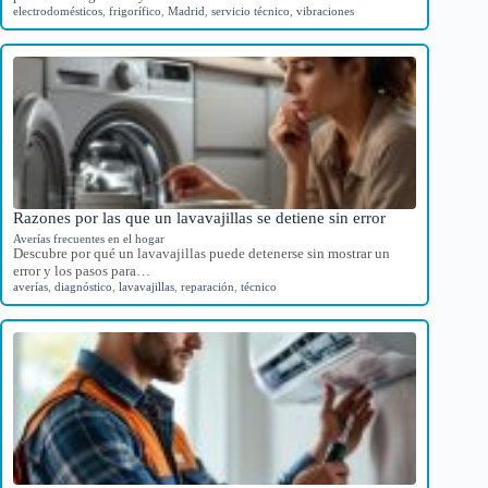
electrodomésticos
,
frigorífico
,
Madrid
,
servicio técnico
,
vibraciones
Razones por las que un lavavajillas se detiene sin error
Averías frecuentes en el hogar
Descubre por qué un lavavajillas puede detenerse sin mostrar un
error y los pasos para…
averías
,
diagnóstico
,
lavavajillas
,
reparación
,
técnico