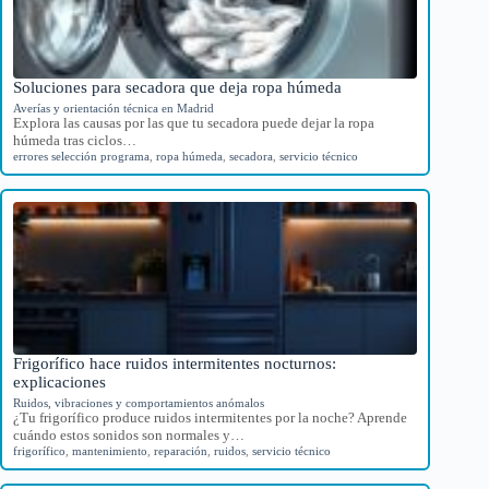
Soluciones para secadora que deja ropa húmeda
Averías y orientación técnica en Madrid
Explora las causas por las que tu secadora puede dejar la ropa
húmeda tras ciclos…
errores selección programa
,
ropa húmeda
,
secadora
,
servicio técnico
Frigorífico hace ruidos intermitentes nocturnos:
explicaciones
Ruidos, vibraciones y comportamientos anómalos
¿Tu frigorífico produce ruidos intermitentes por la noche? Aprende
cuándo estos sonidos son normales y…
frigorífico
,
mantenimiento
,
reparación
,
ruidos
,
servicio técnico