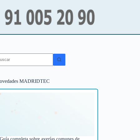
in
sultados
ovedades MADRIDTEC
Guía completa sobre averías comunes de