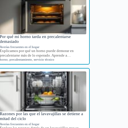
Por qué mi horno tarda en precalentarse
demasiado
Averías frecuentes en el hogar
Explicamos por qué un horno puede demorar en
precalentarse más de lo esperado. Aprende a…
horno
,
precalentamiento
,
servicio técnico
Razones por las que el lavavajillas se detiene a
mitad del ciclo
Averías frecuentes en el hogar
Explora las razones detrás de un lavavajillas que se