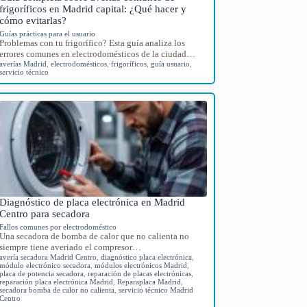
frigoríficos en Madrid capital: ¿Qué hacer y
cómo evitarlas?
Guías prácticas para el usuario
Problemas con tu frigorífico? Esta guía analiza los
errores comunes en electrodomésticos de la ciudad…
averías Madrid
,
electrodomésticos
,
frigoríficos
,
guía usuario
,
servicio técnico
Diagnóstico de placa electrónica en Madrid
Centro para secadora
Fallos comunes por electrodoméstico
Una secadora de bomba de calor que no calienta no
siempre tiene averiado el compresor…
avería secadora Madrid Centro
,
diagnóstico placa electrónica
,
módulo electrónico secadora
,
módulos electrónicos Madrid
,
placa de potencia secadora
,
reparación de placas electrónicas
,
reparación placa electrónica Madrid
,
Reparaplaca Madrid
,
secadora bomba de calor no calienta
,
servicio técnico Madrid
Centro