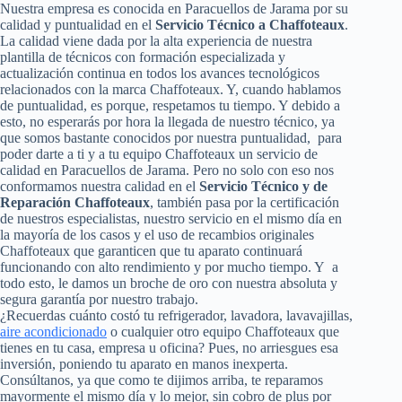
Nuestra empresa es conocida en Paracuellos de Jarama por su
calidad y puntualidad en el
Servicio Técnico a Chaffoteaux
.
La calidad viene dada por la alta experiencia de nuestra
plantilla de técnicos con formación especializada y
actualización continua en todos los avances tecnológicos
relacionados con la marca Chaffoteaux. Y, cuando hablamos
de puntualidad, es porque, respetamos tu tiempo. Y debido a
esto, no esperarás por hora la llegada de nuestro técnico, ya
que somos bastante conocidos por nuestra puntualidad, para
poder darte a ti y a tu equipo Chaffoteaux un servicio de
calidad en Paracuellos de Jarama. Pero no solo con eso nos
conformamos nuestra calidad en el
Servicio Técnico y de
Reparación Chaffoteaux
, también pasa por la certificación
de nuestros especialistas, nuestro servicio en el mismo día en
la mayoría de los casos y el uso de recambios originales
Chaffoteaux que garanticen que tu aparato continuará
funcionando con alto rendimiento y por mucho tiempo. Y a
todo esto, le damos un broche de oro con nuestra absoluta y
segura garantía por nuestro trabajo.
¿Recuerdas cuánto costó tu refrigerador, lavadora, lavavajillas,
aire acondicionado
o cualquier otro equipo Chaffoteaux que
tienes en tu casa, empresa u oficina? Pues, no arriesgues esa
inversión, poniendo tu aparato en manos inexperta.
Consúltanos, ya que como te dijimos arriba, te reparamos
mayormente el mismo día y lo mejor, sin cobro de plus por