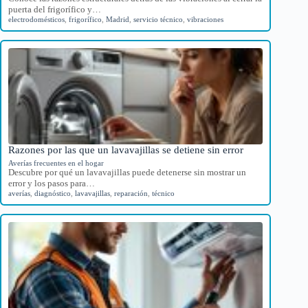
puerta del frigorífico y…
electrodomésticos
,
frigorífico
,
Madrid
,
servicio técnico
,
vibraciones
Razones por las que un lavavajillas se detiene sin error
Averías frecuentes en el hogar
Descubre por qué un lavavajillas puede detenerse sin mostrar un
error y los pasos para…
averías
,
diagnóstico
,
lavavajillas
,
reparación
,
técnico