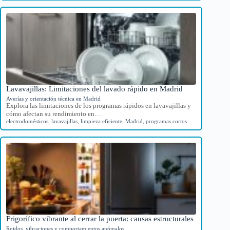
Lavavajillas: Limitaciones del lavado rápido en Madrid
Averías y orientación técnica en Madrid
Explora las limitaciones de los programas rápidos en lavavajillas y
cómo afectan su rendimiento en…
electrodomésticos
,
lavavajillas
,
limpieza eficiente
,
Madrid
,
programas cortos
Frigorífico vibrante al cerrar la puerta: causas estructurales
Ruidos, vibraciones y comportamientos anómalos