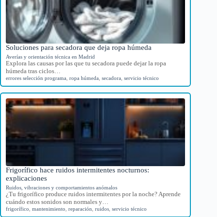
Soluciones para secadora que deja ropa húmeda
Averías y orientación técnica en Madrid
Explora las causas por las que tu secadora puede dejar la ropa
húmeda tras ciclos…
errores selección programa
,
ropa húmeda
,
secadora
,
servicio técnico
Frigorífico hace ruidos intermitentes nocturnos:
explicaciones
Ruidos, vibraciones y comportamientos anómalos
¿Tu frigorífico produce ruidos intermitentes por la noche? Aprende
cuándo estos sonidos son normales y…
frigorífico
,
mantenimiento
,
reparación
,
ruidos
,
servicio técnico