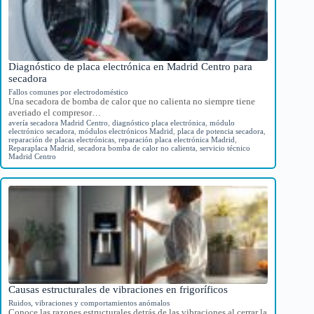
Diagnóstico de placa electrónica en Madrid Centro para
secadora
Fallos comunes por electrodoméstico
Una secadora de bomba de calor que no calienta no siempre tiene
averiado el compresor…
avería secadora Madrid Centro
,
diagnóstico placa electrónica
,
módulo
electrónico secadora
,
módulos electrónicos Madrid
,
placa de potencia secadora
,
reparación de placas electrónicas
,
reparación placa electrónica Madrid
,
Reparaplaca Madrid
,
secadora bomba de calor no calienta
,
servicio técnico
Madrid Centro
Causas estructurales de vibraciones en frigoríficos
Ruidos, vibraciones y comportamientos anómalos
Conoce las razones estructurales detrás de las vibraciones al cerrar la