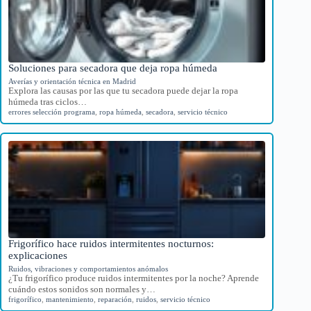
Soluciones para secadora que deja ropa húmeda
Averías y orientación técnica en Madrid
Explora las causas por las que tu secadora puede dejar la ropa
húmeda tras ciclos…
errores selección programa
,
ropa húmeda
,
secadora
,
servicio técnico
Frigorífico hace ruidos intermitentes nocturnos:
explicaciones
Ruidos, vibraciones y comportamientos anómalos
¿Tu frigorífico produce ruidos intermitentes por la noche? Aprende
cuándo estos sonidos son normales y…
frigorífico
,
mantenimiento
,
reparación
,
ruidos
,
servicio técnico