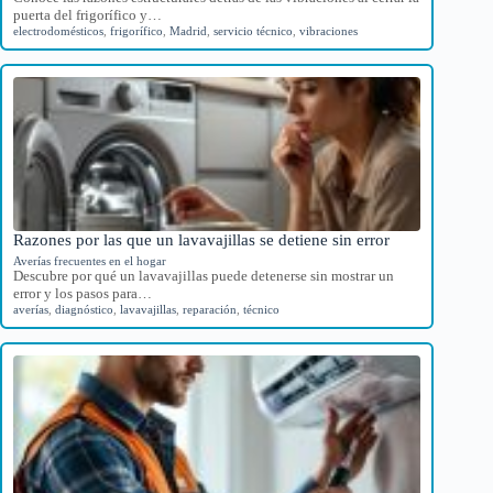
puerta del frigorífico y…
electrodomésticos
,
frigorífico
,
Madrid
,
servicio técnico
,
vibraciones
Razones por las que un lavavajillas se detiene sin error
Averías frecuentes en el hogar
Descubre por qué un lavavajillas puede detenerse sin mostrar un
error y los pasos para…
averías
,
diagnóstico
,
lavavajillas
,
reparación
,
técnico