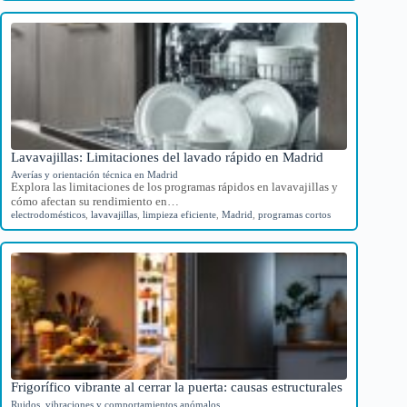
Lavavajillas: Limitaciones del lavado rápido en Madrid
Averías y orientación técnica en Madrid
Explora las limitaciones de los programas rápidos en lavavajillas y
cómo afectan su rendimiento en…
electrodomésticos
,
lavavajillas
,
limpieza eficiente
,
Madrid
,
programas cortos
Frigorífico vibrante al cerrar la puerta: causas estructurales
Ruidos, vibraciones y comportamientos anómalos