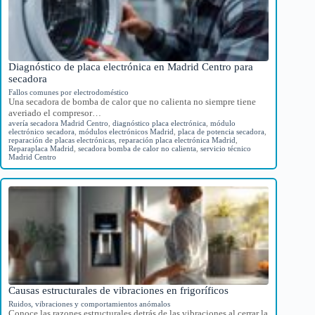
Diagnóstico de placa electrónica en Madrid Centro para
secadora
Fallos comunes por electrodoméstico
Una secadora de bomba de calor que no calienta no siempre tiene
averiado el compresor…
avería secadora Madrid Centro
,
diagnóstico placa electrónica
,
módulo
electrónico secadora
,
módulos electrónicos Madrid
,
placa de potencia secadora
,
reparación de placas electrónicas
,
reparación placa electrónica Madrid
,
Reparaplaca Madrid
,
secadora bomba de calor no calienta
,
servicio técnico
Madrid Centro
Causas estructurales de vibraciones en frigoríficos
Ruidos, vibraciones y comportamientos anómalos
Conoce las razones estructurales detrás de las vibraciones al cerrar la