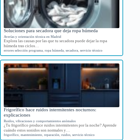
Soluciones para secadora que deja ropa húmeda
Averías y orientación técnica en Madrid
Explora las causas por las que tu secadora puede dejar la ropa
húmeda tras ciclos…
errores selección programa
,
ropa húmeda
,
secadora
,
servicio técnico
Frigorífico hace ruidos intermitentes nocturnos:
explicaciones
Ruidos, vibraciones y comportamientos anómalos
¿Tu frigorífico produce ruidos intermitentes por la noche? Aprende
cuándo estos sonidos son normales y…
frigorífico
,
mantenimiento
,
reparación
,
ruidos
,
servicio técnico