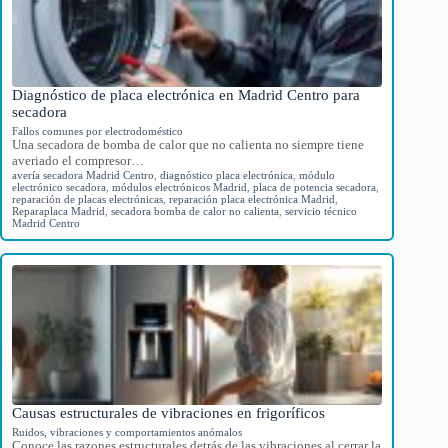
Diagnóstico de placa electrónica en Madrid Centro para
secadora
Fallos comunes por electrodoméstico
Una secadora de bomba de calor que no calienta no siempre tiene
averiado el compresor…
avería secadora Madrid Centro
,
diagnóstico placa electrónica
,
módulo
electrónico secadora
,
módulos electrónicos Madrid
,
placa de potencia secadora
,
reparación de placas electrónicas
,
reparación placa electrónica Madrid
,
Reparaplaca Madrid
,
secadora bomba de calor no calienta
,
servicio técnico
Madrid Centro
Causas estructurales de vibraciones en frigoríficos
Ruidos, vibraciones y comportamientos anómalos
Conoce las razones estructurales detrás de las vibraciones al cerrar la