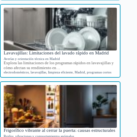
Lavavajillas: Limitaciones del lavado rápido en Madrid
Averías y orientación técnica en Madrid
Explora las limitaciones de los programas rápidos en lavavajillas y
cómo afectan su rendimiento en…
electrodomésticos
,
lavavajillas
,
limpieza eficiente
,
Madrid
,
programas cortos
Frigorífico vibrante al cerrar la puerta: causas estructurales
Ruidos, vibraciones y comportamientos anómalos