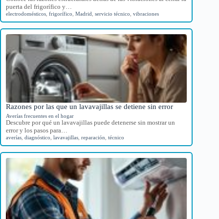
puerta del frigorífico y…
electrodomésticos
,
frigorífico
,
Madrid
,
servicio técnico
,
vibraciones
Razones por las que un lavavajillas se detiene sin error
Averías frecuentes en el hogar
Descubre por qué un lavavajillas puede detenerse sin mostrar un
error y los pasos para…
averías
,
diagnóstico
,
lavavajillas
,
reparación
,
técnico