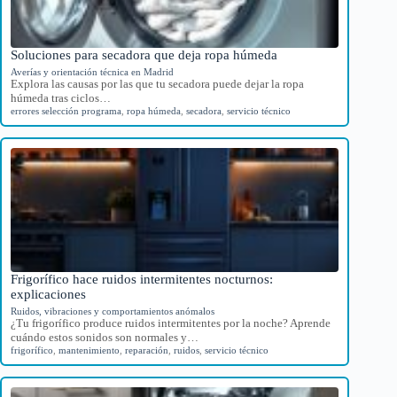
Soluciones para secadora que deja ropa húmeda
Averías y orientación técnica en Madrid
Explora las causas por las que tu secadora puede dejar la ropa
húmeda tras ciclos…
errores selección programa
,
ropa húmeda
,
secadora
,
servicio técnico
Frigorífico hace ruidos intermitentes nocturnos:
explicaciones
Ruidos, vibraciones y comportamientos anómalos
¿Tu frigorífico produce ruidos intermitentes por la noche? Aprende
cuándo estos sonidos son normales y…
frigorífico
,
mantenimiento
,
reparación
,
ruidos
,
servicio técnico