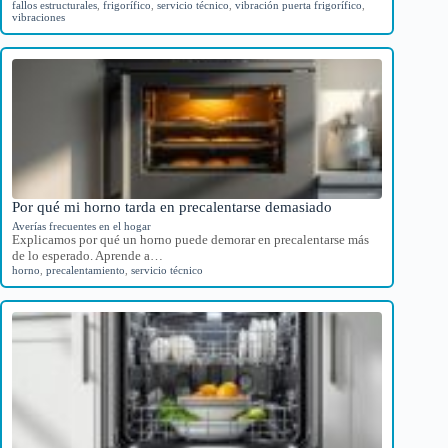
fallos estructurales
,
frigorífico
,
servicio técnico
,
vibración puerta frigorífico
,
vibraciones
Por qué mi horno tarda en precalentarse demasiado
Averías frecuentes en el hogar
Explicamos por qué un horno puede demorar en precalentarse más
de lo esperado. Aprende a…
horno
,
precalentamiento
,
servicio técnico