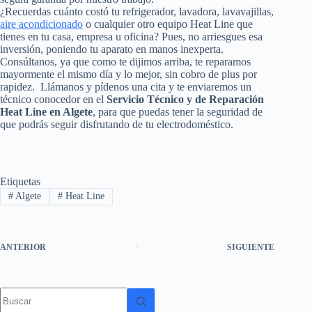
¿Recuerdas cuánto costó tu refrigerador, lavadora, lavavajillas,
aire acondicionado
o cualquier otro equipo Heat Line que
tienes en tu casa, empresa u oficina? Pues, no arriesgues esa
inversión, poniendo tu aparato en manos inexperta.
Consúltanos, ya que como te dijimos arriba, te reparamos
mayormente el mismo día y lo mejor, sin cobro de plus por
rapidez. Llámanos y pídenos una cita y te enviaremos un
técnico conocedor en el
Servicio Técnico y de Reparación
Heat Line en Algete
, para que puedas tener la seguridad de
que podrás seguir disfrutando de tu electrodoméstico.
Etiquetas
#
Algete
#
Heat Line
ANTERIOR
SIGUIENTE
Sin
resultados