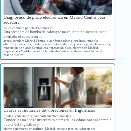
Diagnóstico de placa electrónica en Madrid Centro para
secadora
Fallos comunes por electrodoméstico
Una secadora de bomba de calor que no calienta no siempre tiene
averiado el compresor…
avería secadora Madrid Centro
,
diagnóstico placa electrónica
,
módulo
electrónico secadora
,
módulos electrónicos Madrid
,
placa de potencia secadora
,
reparación de placas electrónicas
,
reparación placa electrónica Madrid
,
Reparaplaca Madrid
,
secadora bomba de calor no calienta
,
servicio técnico
Madrid Centro
Causas estructurales de vibraciones en frigoríficos
Ruidos, vibraciones y comportamientos anómalos
Conoce las razones estructurales detrás de las vibraciones al cerrar la
puerta del frigorífico y…
electrodomésticos
,
frigorífico
,
Madrid
,
servicio técnico
,
vibraciones